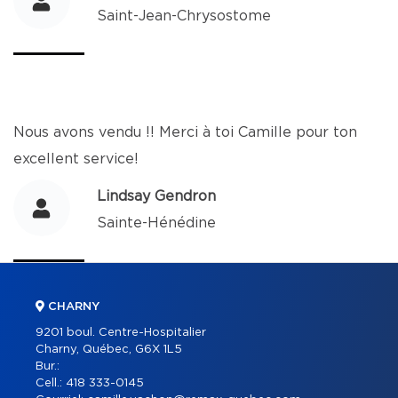
Saint-Jean-Chrysostome
Nous avons vendu !! Merci à toi Camille pour ton
excellent service!
Lindsay Gendron
Sainte-Hénédine
CHARNY
9201 boul. Centre-Hospitalier
Charny, Québec, G6X 1L5
Bur.:
Cell.:
418 333-0145