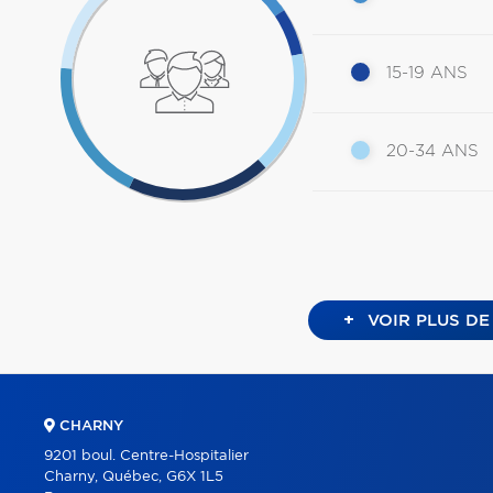
15-19 ANS
20-34 ANS
+
VOIR PLUS DE
CHARNY
9201 boul. Centre-Hospitalier
Charny, Québec, G6X 1L5