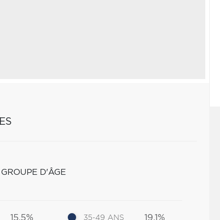
ES
 GROUPE D'ÂGE
15.5%
19.1%
35-49 ANS