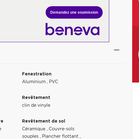
Demandez une soumission
Fenestration
Aluminium
,
PVC
Revêtement
clin de vinyle
re
Revêtement de sol
e
Céramique
,
Couvre-sols
souples
,
Plancher flottant
,