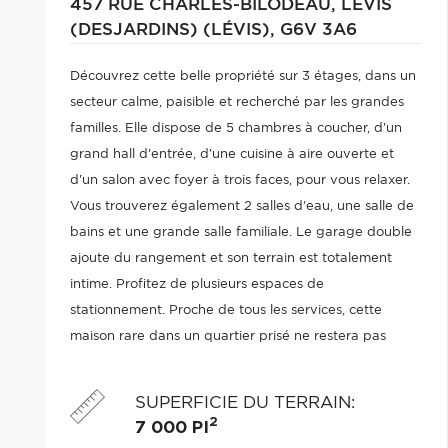
457 RUE CHARLES-BILODEAU,
LÉVIS
(DESJARDINS) (LÉVIS),
G6V 3A6
Découvrez cette belle propriété sur 3 étages, dans un
secteur calme, paisible et recherché par les grandes
familles. Elle dispose de 5 chambres à coucher, d'un
grand hall d'entrée, d'une cuisine à aire ouverte et
d'un salon avec foyer à trois faces, pour vous relaxer.
Vous trouverez également 2 salles d'eau, une salle de
bains et une grande salle familiale. Le garage double
ajoute du rangement et son terrain est totalement
intime. Profitez de plusieurs espaces de
stationnement. Proche de tous les services, cette
maison rare dans un quartier prisé ne restera pas
longtemps sur le marché. Planifiez une visite dès
maintenant !
SUPERFICIE DU TERRAIN
:
2
7 000 PI