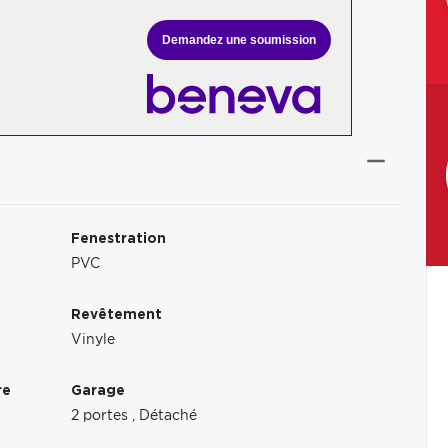
Demandez une soumission
Fenestration
PVC
Revêtement
Vinyle
re
Garage
2 portes
,
Détaché