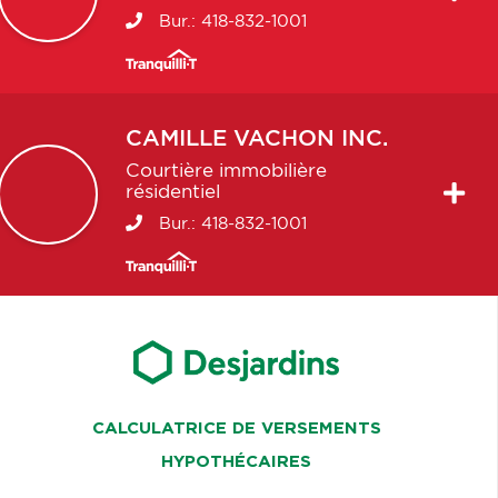
Bur.:
418-832-1001
CAMILLE
VACHON INC.
Courtière immobilière
résidentiel
Bur.:
418-832-1001
CALCULATRICE DE VERSEMENTS
HYPOTHÉCAIRES