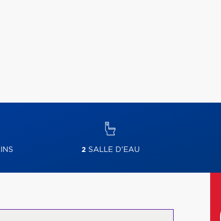
INS
2
SALLE D'EAU