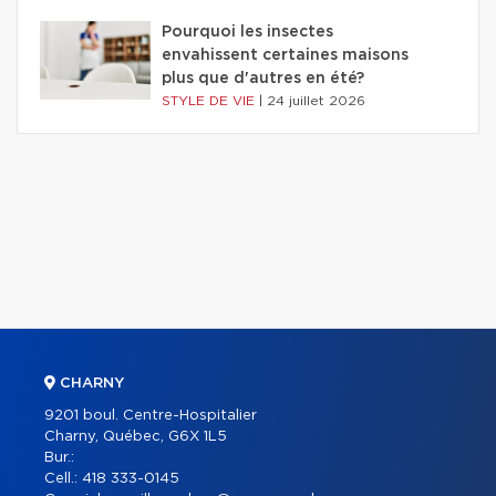
Pourquoi les insectes
envahissent certaines maisons
plus que d'autres en été?
STYLE DE VIE
|
24 juillet 2026
CHARNY
9201 boul. Centre-Hospitalier
Charny, Québec, G6X 1L5
Bur.:
Cell.:
418 333-0145